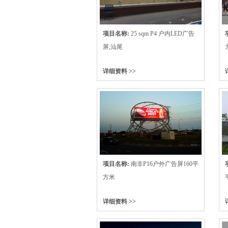
项目名称:
25 sqm P4 户内LED广告
屏,汕尾
详细资料 >>
项目名称:
南非P16户外广告屏160平
方米
详细资料 >>