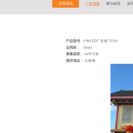
应用领域
广告传媒
舞台租赁
体
产品型号
:
户外LED广告屏
VD10
点间距
：
10mm
屏幕面积
：
64
平方米
项目地点
： 云南省