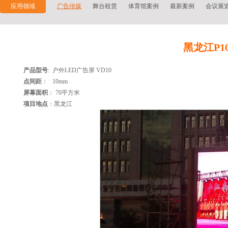
应用领域
广告传媒
舞台租赁
体育馆案例
最新案例
会议展
黑龙江P1
产品型号
:
户外
LED
广告屏
VD10
点间距
：
10mm
屏幕面积
： 70平方米
项目地点
：黑龙江